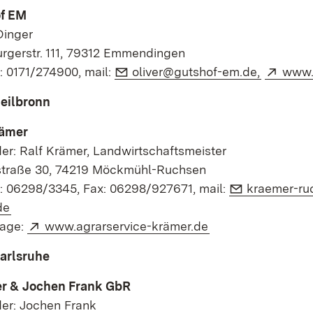
f EM
Dinger
rgerstr. 111, 79312 Emmendingen
E-Mail:
(Öffnet i
Exter
: 0171/274900, mail:
oliver@gutshof-em.de,
www.
eilbronn
rämer
er: Ralf Krämer, Landwirtschaftsmeister
traße 30, 74219 Möckmühl-Ruchsen
E-Mail:
n: 06298/3345, Fax: 06298/927671, mail:
kraemer-ru
(Öffnet in neuem Fenster)
de
Extern:
(Öffnet in neuem 
age:
www.agrarservice-krämer.de
arlsruhe
r & Jochen Frank GbR
der: Jochen Frank