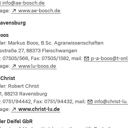
E-Mail:
(Öffnet in neuem Fenster)
info@ae-bosch.de
Extern:
(Öffnet in neuem Fenster)
age:
www.ae-bosch.de
Ravensburg
Boos
der: Markus Boos, B.Sc. Agrarwissenschaften
sstraße 27, 88373 Fleischwangen
E-Mail:
: 07505/566, Fax: 07505/1582, mail:
p-a-boos@t-onl
Extern:
(Öffnet in neuem Fenster)
age:
www.lu-boos.de
 Christ
er: Robert Christ
 1, 88213 Ravensburg
E-Mail:
: 0751/94442, Fax: 0751/94432, mail:
info@christ-lu
Extern:
(Öffnet in neuem Fenster)
age:
www.christ-lu.de
er Deifel GbR