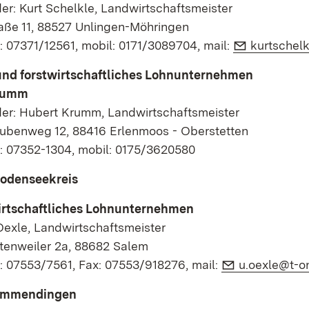
er: Kurt Schelkle, Landwirtschaftsmeister
aße 11, 88527 Unlingen-Möhringen
E-Mail:
: 07371/12561, mobil: 0171/3089704, mail:
kurtschel
und forstwirtschaftliches Lohnunternehmen
Krumm
der: Hubert Krumm, Landwirtschaftsmeister
ubenweg 12, 88416 Erlenmoos - Oberstetten
n: 07352-1304, mobil: 0175/3620580
Bodenseekreis
rtschaftliches Lohnunternehmen
Oexle, Landwirtschaftsmeister
tenweiler 2a, 88682 Salem
E-Mail:
: 07553/7561, Fax: 07553/918276, mail:
u.oexle@t-on
 Emmendingen