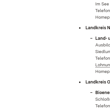
Im See 
Telefon
Homep
Landkreis 
Land- 
Ausbild
Siedlu
Telefo
Lohnun
Homep
Landkreis O
Bioene
Schloßs
Telefo