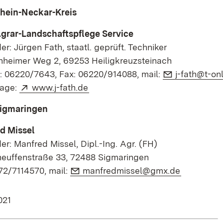
hein-Neckar-Kreis
Agrar-Landschaftspflege Service
er: Jürgen Fath, staatl. geprüft. Techniker
heimer Weg 2, 69253 Heiligkreuzsteinach
E-Mail:
n: 06220/7643, Fax: 06220/914088, mail:
j-fath@t-on
Extern:
(Öffnet in neuem Fenster)
age:
www.j-fath.de
Sigmaringen
d Missel
er: Manfred Missel, Dipl.-Ing. Agr. (FH)
euffenstraße 33, 72488 Sigmaringen
E-Mail:
(Öffnet in
172/7114570, mail:
manfredmissel@gmx.de
021