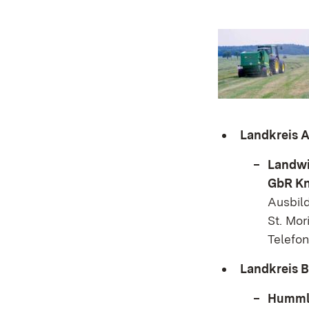
Landkreis 
Landwi
GbR K
Ausbild
St. Mor
Telefo
Landkreis 
Hummle