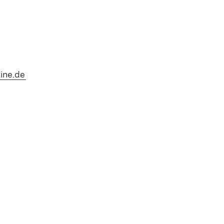
(Öffnet in neuem Fenster)
line.de
 neuem Fenster)