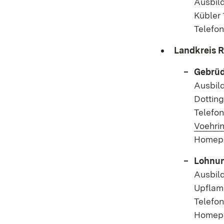
Ausbild
Kübler
Telefon
Landkreis 
Gebrüd
Ausbild
Dottin
Telefon
Voehri
Homep
Lohnu
Ausbild
Upflam
Telefon
Homep