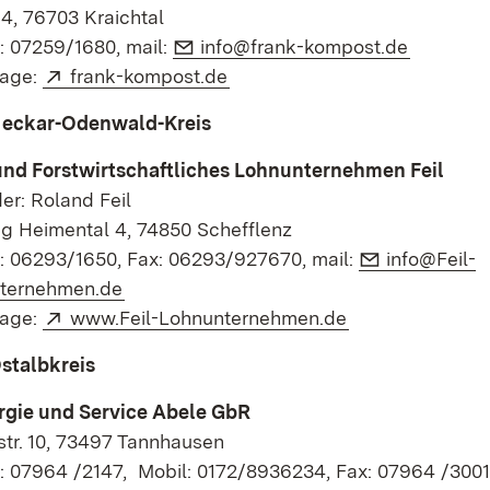
4, 76703 Kraichtal
E-Mail:
(Öffnet 
: 07259/1680, mail:
info@frank-kompost.de
Extern:
(Öffnet in neuem Fenster)
age:
frank-kompost.de
Neckar-Odenwald-Kreis
und Forstwirtschaftliches Lohnunternehmen Feil
er: Roland Feil
ng Heimental 4, 74850 Schefflenz
E-Mail:
n: 06293/1650, Fax: 06293/927670, mail:
info@Feil-
(Öffnet in neuem Fenster)
ternehmen.de
Extern:
(Öffnet in neue
age:
www.Feil-Lohnunternehmen.de
stalbkreis
rgie und Service Abele GbR
tr. 10, 73497 Tannhausen
n: 07964 /2147, Mobil: 0172/8936234, Fax: 07964 /3001