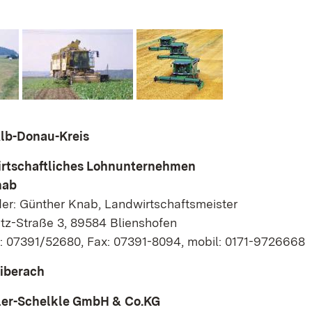
Alb-Donau-Kreis
rtschaftliches Lohnunternehmen
nab
er: Günther Knab, Landwirtschaftsmeister
itz-Straße 3, 89584 Blienshofen
n: 07391/52680, Fax: 07391-8094, mobil: 0171-9726668
Biberach
r-Schelkle GmbH & Co.KG