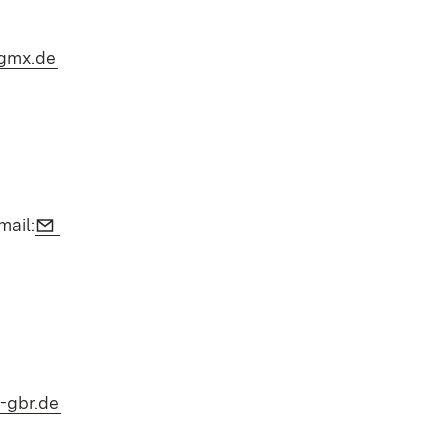
(Öffnet in neuem Fenster)
@gmx.de
E-Mail:
mail:
m Fenster)
(Öffnet in neuem Fenster)
-gbr.de