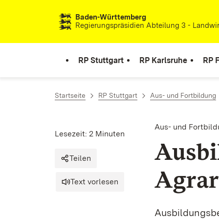
Zum Inhalt springen
Baden-Württemberg
Regierungspräsidien Abteilung 3 - Landwir
RP Stuttgart
RP Karlsruhe
RP F
Startseite
RP Stuttgart
Aus- und Fortbildung
Aus- und Fortbil
Lesezeit: 2 Minuten
Ausbi
Teilen
Agrar
Text vorlesen
Ausbildungsbe