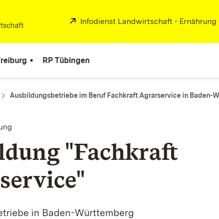
Extern:
Infodienst Landwirtschaft - Ernährung
tschaft
reiburg
RP Tübingen
Ausbildungsbetriebe im Beruf Fachkraft Agrarservice in Baden-
dung
ldung "Fachkraft
service"
triebe in Baden-Württemberg