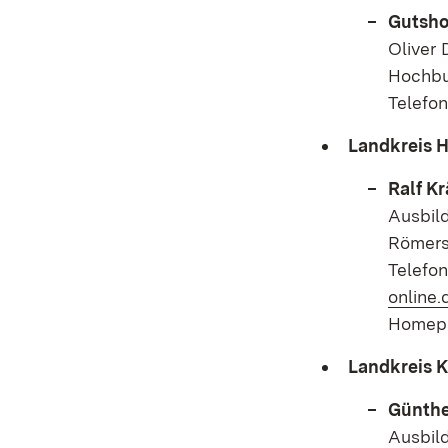
Gutsho
Oliver 
Hochbu
Telefon
Landkreis H
Ralf K
Ausbild
Römers
Telefo
online.
Homep
Landkreis K
Günthe
Ausbil