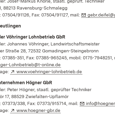
er: Josef-Markus Knörle, staatl. geprüft. Techniker
 1, 88213 Ravensburg-Schmalegg
E-Mail:
: 07504/91126, Fax: 07504/91127, mail:
gebr.deifel
Reutlingen
er Vöhringer Lohnbetrieb GbR
er: Johannes Vöhringer, Landwirtschaftsmeister
ger Straße 28, 72532 Gomadingen-Steingebronn
: 07385-351, Fax: 07385-965245, mobil: 0175-7948251, 
(Öffnet in neuem Fenster)
nger-Lohnbetrieb@t-online.de
Extern:
(Öffnet in neue
age:
www.voehringer-lohnbetrieb.de
nternehmen Högner GbR
er: Peter Högner, staatl. geprüfter Techniker
ör 17, 88529 Zwiefalten-Upflamör
E-Mail:
: 07373/338, Fax: 07373/915714, mail:
info@hoegner
Extern:
(Öffnet in neuem Fenster)
age:
www.hoegner-gbr.de