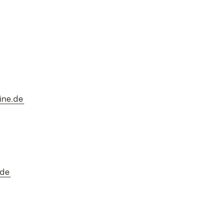
(Öffnet in neuem Fenster)
ine.de
(Öffnet in neuem Fenster)
.de