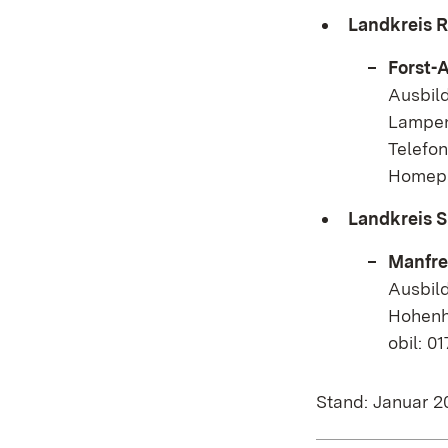
Landkreis R
Forst-
Ausbild
Lampen
Telefo
Homep
Landkreis 
Manfre
Ausbild
Hohenh
obil: 0
Stand: Januar 2