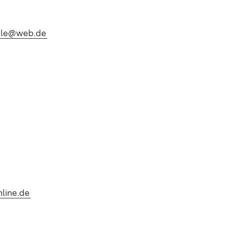
(Öffnet in neuem Fenster)
kle@web.de
(Öffnet in neuem Fenster)
line.de